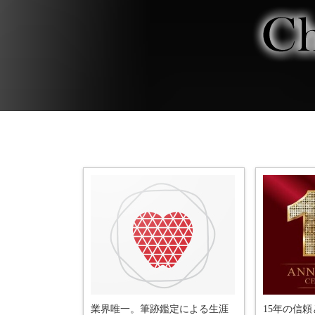
2023.1.8
セブン&アイ様コラボイベント鑑定
山進次郎様をゲストに500名以上ご
2022.12.12
千原ジュニア様司会のABEMA的
偽サインが市場に蔓延している状
2022.10.20
セブン&アイ様との共同イベント
鑑定スタジアムの鑑定応募開始し
2022.7.1
THE ANSWER様にインタビュー頂
Yahoo!ニューストピックスに記事
2022.6.8
業界唯一。筆跡鑑定による生涯
15年の信頼
フジテレビ様に番組企画への