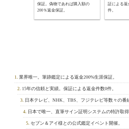
保証。偽物であれば購入額の
証による返
出演依頼を頂きました。
200％返金保証。
件。
2022.2.5
東スポさんに偽サインについて取
トップの記事にして頂きました。
2021.11.22
スーパースポーツゼビオイオンモ
の改装、展示に協力させて頂きま
2021.07.25
1.
業界唯一。筆跡鑑定による返金200%生涯保証。
TBS 「週刊さんまとマツコ」 にて
さんまさん私物の鑑定を致しまし
2.
15年の信頼と実績。保証による返金件数0件。
3.
日本テレビ、NHK、TBS、フジテレビ等数々の番
2021.06.30
PSA/DNA社の鑑定代行再スター
4.
日本で唯一、直筆サイン証明システムの特許取得
5.
セブン＆アイ様との公式鑑定イベント開催。
2021.03.19