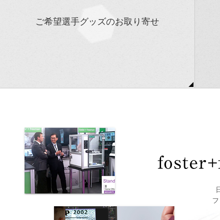
ご希望選手グッズのお取り寄せ
米国一の筆跡鑑定会社PSA/DNA社の筆跡鑑定の代行を承っ
おか
ております。 コレクションの真偽を確認し資産に変える。
せ、
多くの方にご利用頂き喜びの声を頂いております。
リモ
実使用グッズからサインまで可能な限りお取り寄せできる
クは
よう努めさせていただきます。 過去例：イチローサイン、
を確
黒田博樹サイン、メイウェザーサイン、ジェラードサイン
確か
等。
フ