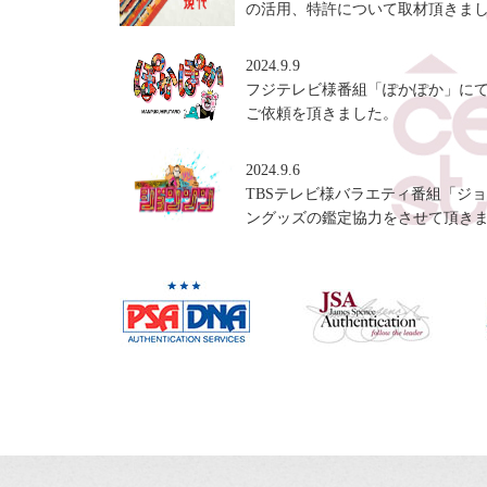
の活用、特許について取材頂きま
2024.9.9
フジテレビ様番組「ぽかぽか」に
ご依頼を頂きました。
2024.9.6
TBSテレビ様バラエティ番組「ジ
ングッズの鑑定協力をさせて頂き
2024.3.18
TBS様アッコにおまかせ！に出演。
2024.3.13
TBS様の報道番組 THE TIMEに出
2024.3.12