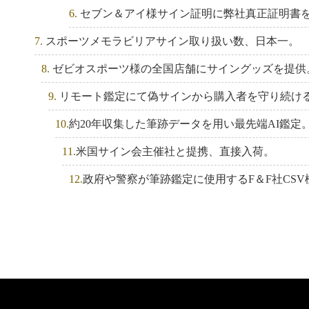
6.
セブン＆アイ様サイン証明に弊社真正証明書
特許真正証明書、発行サービスス
（6500円～）
7.
スポーツメモラビリアサイン取り扱い数、日本一。
2021.02.11
8.
ゼビオスポーツ様の全国店舗にサイングッズを提供
テレビ朝日さんより番組協力依頼
9.
リモート鑑定にて偽サインから購入者を守り続け
た。
10.
約20年収集した筆跡データを用い最先端AI鑑定
2020.12.20
リモート簡易鑑定サービス開始。（1
11.
米国サイン会主催社と提携、直接入荷。
12.
政府や警察が筆跡鑑定に使用するF＆F社CS
2020.02.19
ビジネスシステム特許取得。日本
サイングッズの価値を特許の力で
2019.10.22
福岡放送のテレビ番組にて簡易鑑
した。