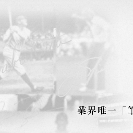
フジテレビ様報道番組 LIVENEW
と偽サインについてインタビュー
2024.3.12
TBS様の報道番組 Nスタ に出演。
2024.3.11
北海道新聞にインタビュー頂いた
ヤフーニュースのトップに載りま
2023.12.25
新聞にインタビュー頂いた内容の
た。（リユース経済新聞様、12月2
2023.9.10
PSADNA日本支社懇親会にご招待