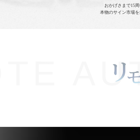
2023.6.26
おかげさまで15
ベケット社鑑定代行始めました。
本物のサイン市場を
PSADNA社鑑定代行同様
こちら
よ
2023.5.26
サンドウィッチマン様、麒麟川島
フジテレビ・ウワサのお客さまに
E AUT
2023.4.15
リモートサイン鑑定依頼フォーム
【1100円】リンクは
こちら
。
2023.4.10
シードスターズ真正証明書発行依頼
クは
こちら
。
2023.3.15
PSA/DNA社鑑定代行依頼お見積り
は
こちら
。