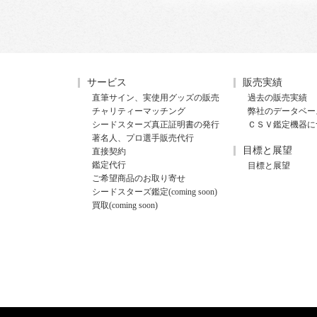
サービス
販売実績
直筆サイン、実使用グッズの販売
過去の販売実績
チャリティーマッチング
弊社のデータベー
シードスターズ真正証明書の発行
ＣＳＶ鑑定機器に
著名人、プロ選手販売代行
目標と展望
直接契約
鑑定代行
目標と展望
ご希望商品のお取り寄せ
シードスターズ鑑定(coming soon)
買取(coming soon)